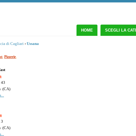
HOME
SCEGLI LA CA
cia di Cagliari
›
Ussana
,
,
st
Pizzerie
ast
a
, 43
a
(
CA
)
...
a
 3
a
(
CA
)
...