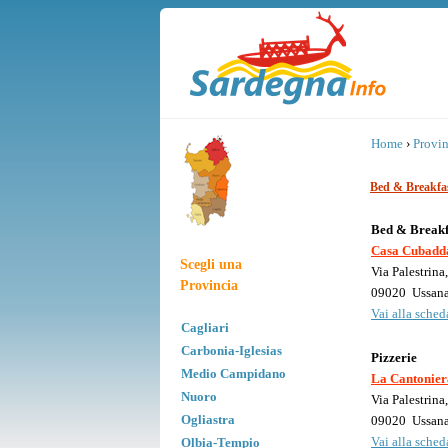
Home
›
Provin
Bed & Breakfa
Bed & Breakf
Casa Cubadd
Scegli una
Via Palestrina
Provincia
09020
Ussan
Vai alla scheda
Cagliari
Carbonia-Iglesias
Pizzerie
Medio Campidano
La Cantonier
Nuoro
Via Palestrina,
Ogliastra
09020
Ussan
Vai alla scheda
Olbia-Tempio