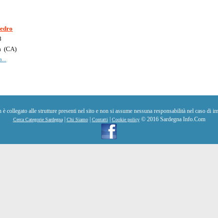
Pedro
8
a
(
CA
)
...
collegato alle strutture presenti nel sito e non si assume nessuna responsabilità nel caso di im
|
|
|
© 2016 Sardegna Info.Com
Cerca Categorie Sardegna
Chi Siamo
Contatti
Cookie policy