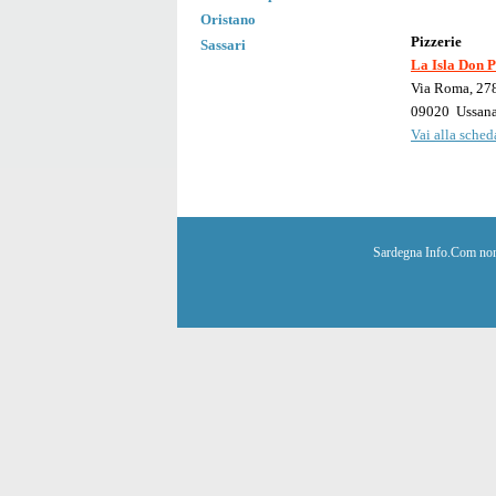
Oristano
Pizzerie
Sassari
La Isla Don 
Via Roma, 27
09020
Ussan
Vai alla scheda
Sardegna Info.Com non è 