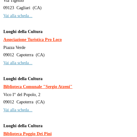
Via Tigellio
09123
Cagliari
(
CA
)
Vai alla scheda...
Luoghi della Cultura
Associazione Turistica Pro Loco
Piazza Verde
09012
Capoterra
(
CA
)
Vai alla scheda...
Luoghi della Cultura
Biblioteca Comunale "Sergio Atzeni"
Vico I° del Popolo, 2
09012
Capoterra
(
CA
)
Vai alla scheda...
Luoghi della Cultura
Biblioteca Poggio Dei Pini