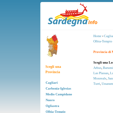
Home
›
Caglia
Olbia-Tempio
Provincia di
Scegli una Lo
Scegli una
Arbus
,
Barumi
Provincia
Las Plassas
,
L
Monreale
,
San
Cagliari
Turri
,
Ussara
Carbonia-Iglesias
Medio Campidano
Nuoro
Ogliastra
Olbia-Tempio