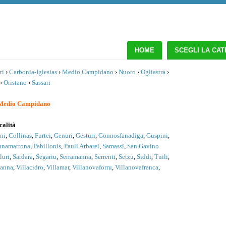
HOME
SCEGLI LA CA
ri
›
Carbonia-Iglesias
›
Medio Campidano
›
Nuoro
›
Ogliastra
›
›
Oristano
›
Sassari
 Medio Campidano
calità
ni
,
Collinas
,
Furtei
,
Genuri
,
Gesturi
,
Gonnosfanadiga
,
Guspini
,
unamatrona
,
Pabillonis
,
Pauli Arbarei
,
Samassi
,
San Gavino
luri
,
Sardara
,
Segariu
,
Serramanna
,
Serrenti
,
Setzu
,
Siddi
,
Tuili
,
manna
,
Villacidro
,
Villamar
,
Villanovaforru
,
Villanovafranca
,