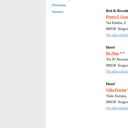
Oristano
Bed & Breakf
Sassari
Pietro E Graz
Via Emilia, 6
08038
Sorgo
Vai alla scheda
Hotel
Da Nino
* *
Via IV Novem
08038
Sorgo
Vai alla scheda
Hotel
Villa Fiorita
Viale Europa,
08038
Sorgo
Vai alla scheda