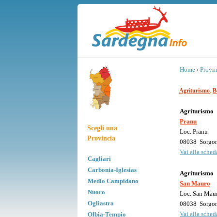
Home
›
Provin
,
Agriturismo
B
Agriturismo
Pranu
Scegli una
Loc. Pranu
Provincia
08038
Sorgo
Vai alla scheda
Cagliari
Carbonia-Iglesias
Agriturismo
Medio Campidano
San Mauro
Nuoro
Loc. San Mau
Ogliastra
08038
Sorgo
Vai alla scheda
Olbia-Tempio