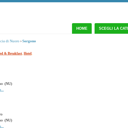
HOME
SCEGLI LA CA
cia di Nuoro
›
Sorgono
,
,
ed & Breakfast
Hotel
no
(
NU
)
...
ro
no
(
NU
)
...