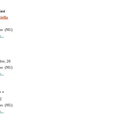
ast
iella
no
(
NU
)
...
bre, 26
no
(
NU
)
...
* *
 2
no
(
NU
)
...