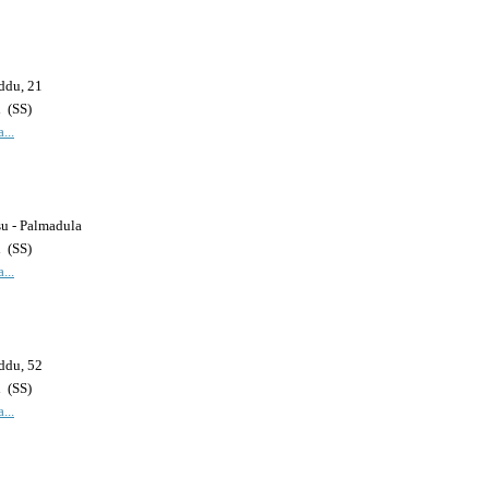
ddu, 21
i
(
SS
)
...
su - Palmadula
i
(
SS
)
...
ddu, 52
i
(
SS
)
...