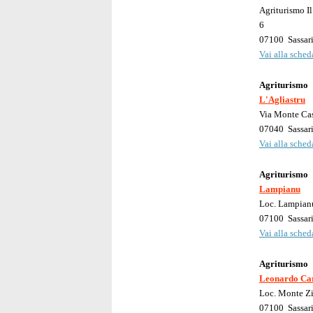
Agriturismo I
6
07100
Sassar
Vai alla scheda
Agriturismo
L'Agliastru
Via Monte Cas
07040
Sassar
Vai alla scheda
Agriturismo
Lampianu
Loc. Lampian
07100
Sassar
Vai alla scheda
Agriturismo
Leonardo Ca
Loc. Monte Zi
07100
Sassar