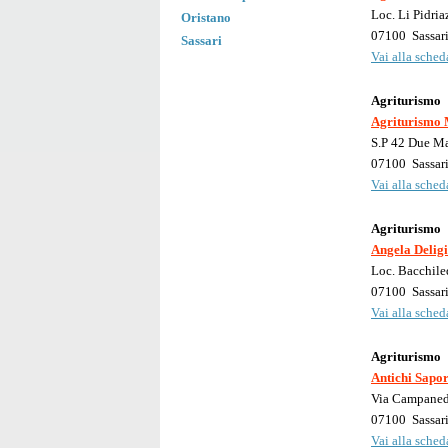
Loc. Li Pidria
Oristano
07100
Sassar
Sassari
Vai alla scheda
Agriturismo
Agriturismo 
S.P 42 Due Ma
07100
Sassar
Vai alla scheda
Agriturismo
Angela Delig
Loc. Bacchile
07100
Sassar
Vai alla scheda
Agriturismo
Antichi Sapor
Via Campaned
07100
Sassar
Vai alla scheda