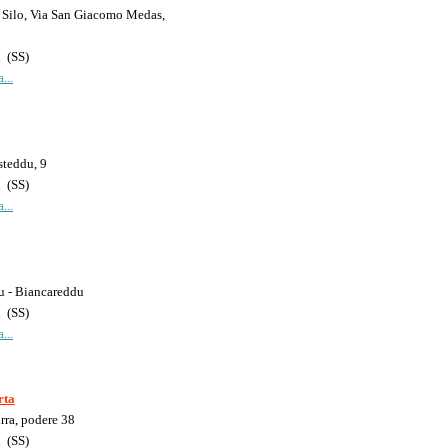
l Silo, Via San Giacomo Medas,
i
(
SS
)
...
teddu, 9
i
(
SS
)
...
u - Biancareddu
i
(
SS
)
...
rta
rra, podere 38
i
(
SS
)