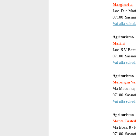
Margherita
Loc. Due Mari 
07100
Sassar
Vai alla scheda
Agriturismo
Marini
Loc. S.V. Bar
07100
Sassar
Vai alla scheda
Agriturismo
Marongiu Va
Via Macomer, 
07100
Sassar
Vai alla scheda
Agriturismo
Monte Caste
Via Bosa, 9 -
07100
Sassar