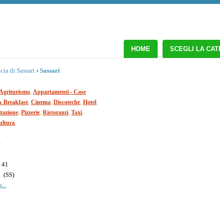
HOME
SCEGLI LA CA
cia di Sassari
›
Sassari
,
Agriturismo
Appartamenti - Case
,
,
,
,
 Breakfast
Cinema
Discoteche
Hotel
,
,
,
,
tazione
Pizzerie
Ristoranti
Taxi
,
ultura
e
, 41
i
(
SS
)
...