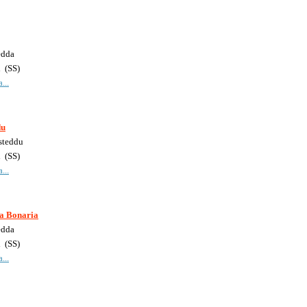
edda
i
(
SS
)
...
du
steddu
i
(
SS
)
...
a Bonaria
edda
i
(
SS
)
...