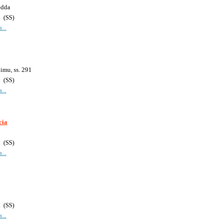
edda
i
(
SS
)
...
imu, ss. 291
i
(
SS
)
...
cia
i
(
SS
)
...
i
(
SS
)
...