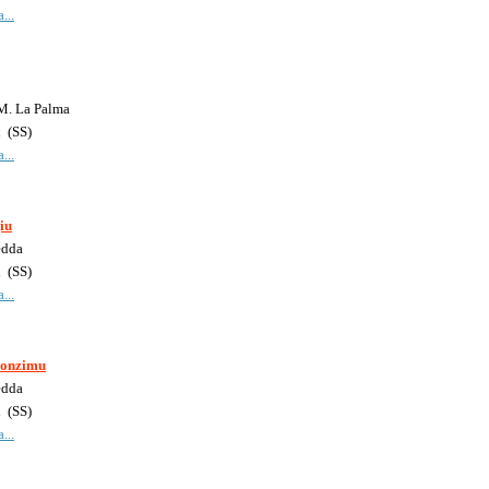
...
.M. La Palma
i
(
SS
)
...
iu
edda
i
(
SS
)
...
Conzimu
edda
i
(
SS
)
...