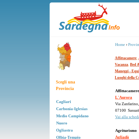
Home
›
Provin
,
Affittacamere
,
Vacanza
Bed &
Maneggi - Equi
Luoghi della C
Scegli una
Provincia
Affittacamer
L'Aurora
Cagliari
Via Zanfarino
Carbonia-Iglesias
07100
Sassar
Medio Campidano
Vai alla scheda
Nuoro
Ogliastra
Agriturismo
Agliadò
Olbia-Tempio