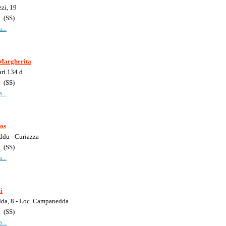
zzi, 19
i
(
SS
)
...
Margherita
ri 134 d
i
(
SS
)
...
ios
ddu - Curiazza
i
(
SS
)
...
i
da, 8 - Loc. Campanedda
i
(
SS
)
...