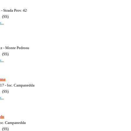
- Strada Prov. 42
i
(
SS
)
...
atz - Monte Pedrosu
i
(
SS
)
...
nna
17 - loc. Campanedda
i
(
SS
)
...
ddu
 loc. Campanedda
i
(
SS
)