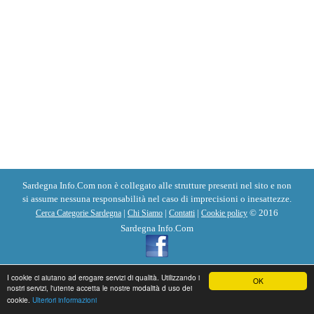
Sardegna Info.Com non è collegato alle strutture presenti nel sito e non
si assume nessuna responsabilità nel caso di imprecisioni o inesattezze.
|
|
|
© 2016
Cerca Categorie Sardegna
Chi Siamo
Contatti
Cookie policy
Sardegna Info.Com
I cookie ci aiutano ad erogare servizi di qualità. Utilizzando i
OK
nostri servizi, l'utente accetta le nostre modalità d uso dei
cookie.
Ulteriori informazioni