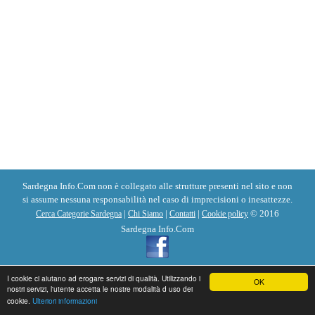
Sardegna Info.Com non è collegato alle strutture presenti nel sito e non
si assume nessuna responsabilità nel caso di imprecisioni o inesattezze.
|
|
|
© 2016
Cerca Categorie Sardegna
Chi Siamo
Contatti
Cookie policy
Sardegna Info.Com
I cookie ci aiutano ad erogare servizi di qualità. Utilizzando i
OK
nostri servizi, l'utente accetta le nostre modalità d uso dei
cookie.
Ulteriori informazioni