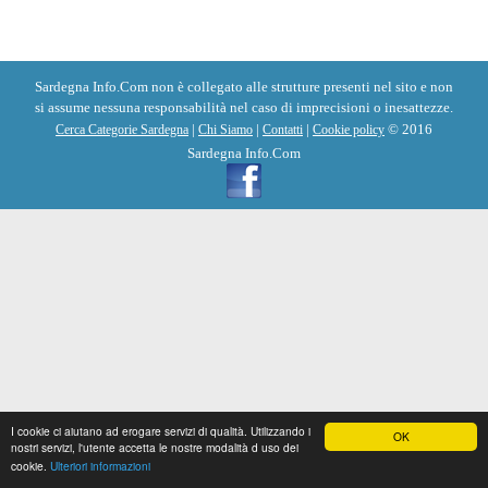
Sardegna Info.Com non è collegato alle strutture presenti nel sito e non
si assume nessuna responsabilità nel caso di imprecisioni o inesattezze.
|
|
|
© 2016
Cerca Categorie Sardegna
Chi Siamo
Contatti
Cookie policy
Sardegna Info.Com
I cookie ci aiutano ad erogare servizi di qualità. Utilizzando i
OK
nostri servizi, l'utente accetta le nostre modalità d uso dei
cookie.
Ulteriori informazioni