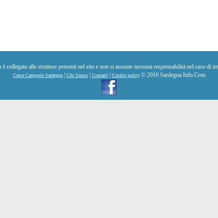
collegato alle strutture presenti nel sito e non si assume nessuna responsabilità nel caso di im
|
|
|
© 2016 Sardegna Info.Com
Cerca Categorie Sardegna
Chi Siamo
Contatti
Cookie policy