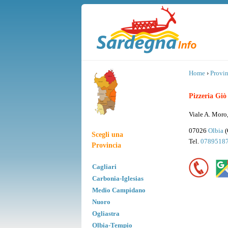
Home
›
Provin
Pizzeria Giò
Viale A. Moro,
07026
Olbia
(
Scegli una
Tel.
0789518
Provincia
Cagliari
Carbonia-Iglesias
Medio Campidano
Nuoro
Ogliastra
Olbia-Tempio