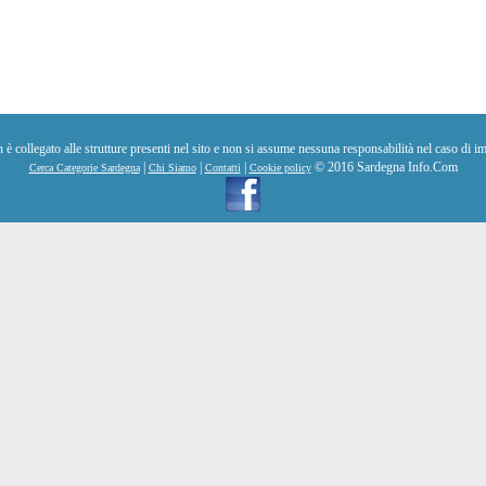
collegato alle strutture presenti nel sito e non si assume nessuna responsabilità nel caso di im
|
|
|
© 2016 Sardegna Info.Com
Cerca Categorie Sardegna
Chi Siamo
Contatti
Cookie policy