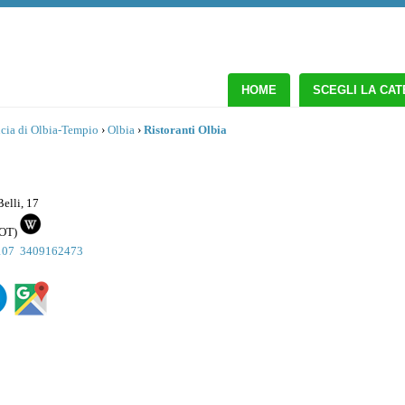
HOME
SCEGLI LA CA
cia di Olbia-Tempio
›
Olbia
›
Ristoranti Olbia
elli, 17
OT
)
107
3409162473