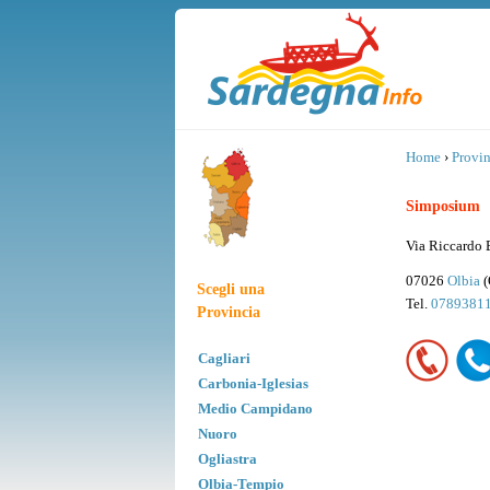
Home
›
Provin
Simposium
Via Riccardo B
07026
Olbia
(
Scegli una
Tel.
0789381
Provincia
Cagliari
Carbonia-Iglesias
Medio Campidano
Nuoro
Ogliastra
Olbia-Tempio