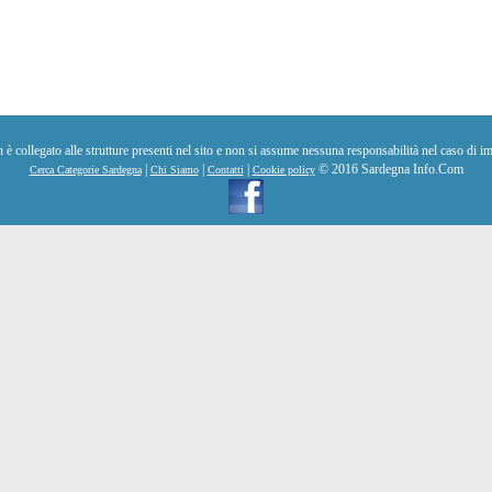
collegato alle strutture presenti nel sito e non si assume nessuna responsabilità nel caso di im
|
|
|
© 2016 Sardegna Info.Com
Cerca Categorie Sardegna
Chi Siamo
Contatti
Cookie policy