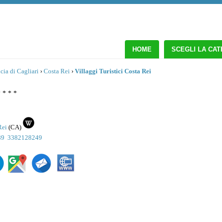
HOME
SCEGLI LA CA
cia di Cagliari
›
Costa Rei
›
Villaggi Turistici Costa Rei
 * * *
Rei
(
CA
)
89
3382128249