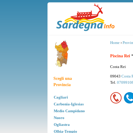
Home
›
Provin
Piscina Rei
*
Costa Rei
09043
Costa 
Scegli una
Tel.
0709910
Provincia
Cagliari
Carbonia-Iglesias
Medio Campidano
Nuoro
Ogliastra
Olbia-Tempio