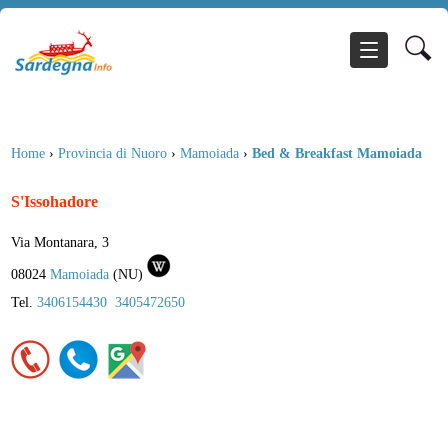
Home
›
Provincia di Nuoro
›
Mamoiada
›
Bed & Breakfast Mamoiada
S'Issohadore
Via Montanara, 3
08024
Mamoiada
(
NU
)
Tel.
3406154430
3405472650