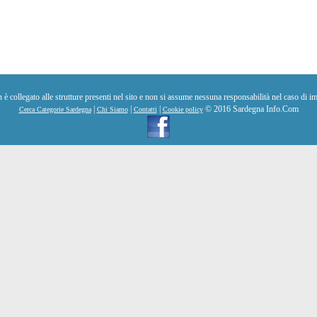
collegato alle strutture presenti nel sito e non si assume nessuna responsabilità nel caso di im
|
|
|
© 2016 Sardegna Info.Com
Cerca Categorie Sardegna
Chi Siamo
Contatti
Cookie policy