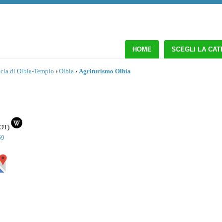
HOME
SCEGLI LA CA
cia di Olbia-Tempio
›
Olbia
›
Agriturismo Olbia
OT
)
69