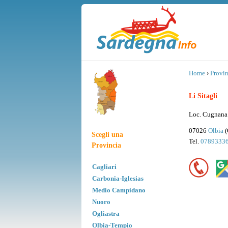
Home
›
Provin
Li Sitagli
Loc. Cugnana
07026
Olbia
(
Scegli una
Tel.
0789333
Provincia
Cagliari
Carbonia-Iglesias
Medio Campidano
Nuoro
Ogliastra
Olbia-Tempio