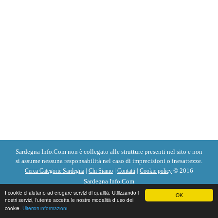
Sardegna Info.Com non è collegato alle strutture presenti nel sito e non
si assume nessuna responsabilità nel caso di imprecisioni o inesattezze.
|
|
|
© 2016
Cerca Categorie Sardegna
Chi Siamo
Contatti
Cookie policy
Sardegna Info.Com
I cookie ci aiutano ad erogare servizi di qualità. Utilizzando i
OK
nostri servizi, l'utente accetta le nostre modalità d uso dei
cookie.
Ulteriori informazioni