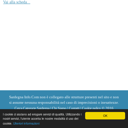
Vai alla scheda...
Sardegna Info.Com non è collegato alle strutture presenti nel sito e non
si assume nessuna responsabilità nel caso di imprecisioni o inesattezze.
|
|
|
© 2016
Cerca Categorie Sardegna
Chi Siamo
Contatti
Cookie policy
I cookie ci aiutano ad erogare servizi di qualità. Utilizzando i
Sardegna Info.Com
OK
nostri servizi, l'utente accetta le nostre modalità d uso dei
cookie.
Ulteriori informazioni