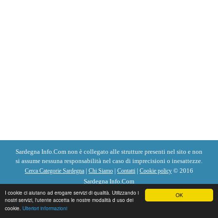
Sardegna Info.Com non è collegato alle strutture presenti nel sito e non
si assume nessuna responsabilità nel caso di imprecisioni o inesattezze.
|
|
|
© 2016
Cerca Categorie Sardegna
Chi Siamo
Contatti
Cookie policy
Sardegna Info.Com
I cookie ci aiutano ad erogare servizi di qualità. Utilizzando i
OK
nostri servizi, l'utente accetta le nostre modalità d uso dei
cookie.
Ulteriori informazioni